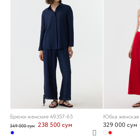
Брюки женские 49357-65
Юбка женская 
238 500 сум
329 000 сум
349 000 сум