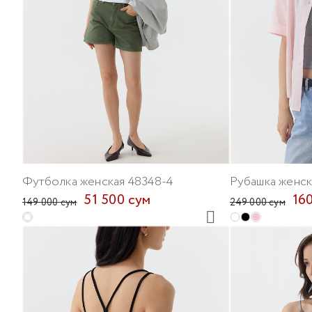
Футболка женская 48348-4
Рубашка женск
51 500 сум
16
149 000 сум
249 000 сум