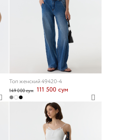
Топ женский 49420-4
111 500 сум
149 000 сум