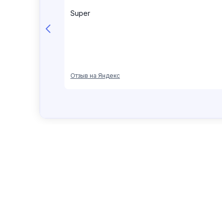
КАТАЛОГ
ПОМОЩЬ ПОКУПАТЕЛЮ
О
Новинки
Оплата
Кон
Вся коллекция
Возврат
О 
Одежда
Доставка
Кар