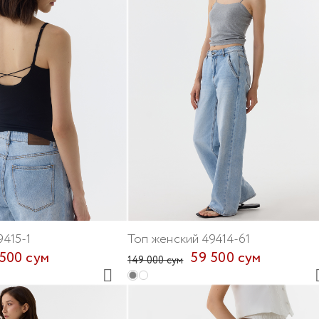
9415-1
Топ женский 49414-61
500 сум
59 500 сум
149 000 сум