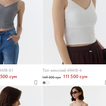
9418-61
Топ женский 49418-4
 500 сум
111 500 сум
149 000 сум