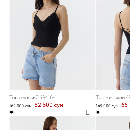
Топ женский 49416-1
Топ женский 4
82 500 сум
66 
169 000 сум
149 000 сум