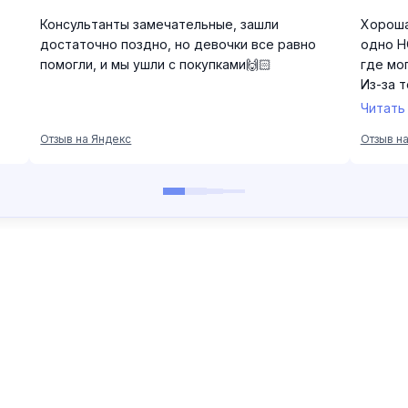
 КОМПАНИИ
БЛОГ
СПОСОБЫ О
такты
Новости
бренде
Акции
ьера в Selfie
LookBooks