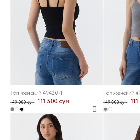
Топ женский 49420-1
Топ женский 4
111 500 сум
111
149 000 сум
149 000 сум