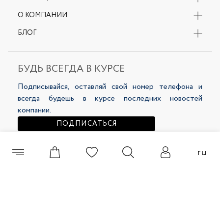
Вся коллекция
Оплата
О КОМПАНИИ
Одежда
Возврат
Обувь
Контакты
БЛОГ
Доставка
Аксессуары
О бренде
Наши магазины
Новости
Только онлайн
Карьера в Selfie
Футболка женская 00403-13
Футболка женская 00415-4
Бонусная программа
Акции
Sale
Публичная офферта
БУДЬ ВСЕГДА В КУРСЕ
LookBooks
Политика конфиденциальности
Подписывайся, оставляй свой номер телефона и
169 000 сум
149 000 сум
всегда будешь в курсе последних новостей
компании.
ПОДПИСАТЬСЯ
ru
+998 (55) 508 00 60