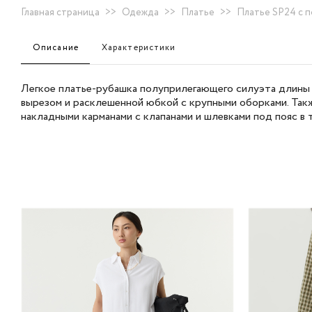
Главная страница
>>
Одежда
>>
Платье
>>
Платье SP24 с п
Описание
Характеристики
Легкое платье-рубашка полуприлегающего силуэта длины 
вырезом и расклешенной юбкой с крупными оборками. Так
накладными карманами с клапанами и шлевками под пояс в 