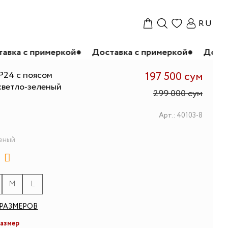
RU
имеркой
●
Доставка с примеркой
●
Доставка с при
P24 с поясом
197 500 сум
 светло-зеленый
299 000 сум
Арт.: 40103-8
леный
M
L
РАЗМЕРОВ
размер