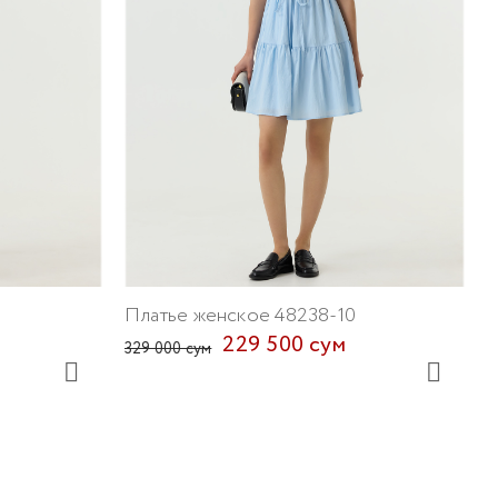
П
3
Платье женское 48238-10
229 500 сум
329 000 сум