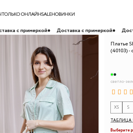
Ы
ТОЛЬКО ОНЛАЙН
SALE
НОВИНКИ
римеркой
●
Доставка с примеркой
●
Доставка с пр
Платье S
(40103) -
светло-зе
XS
S
ТАБЛИЦА 
Выберите 