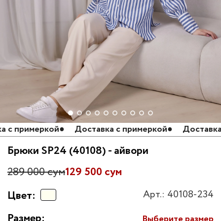
 примеркой
●
Доставка с примеркой
●
Доставка с 
Брюки SP24 (40108) - айвори
289 000 сум
129 500 сум
Арт.: 40108-234
Цвет:
Размер:
Выберите размер