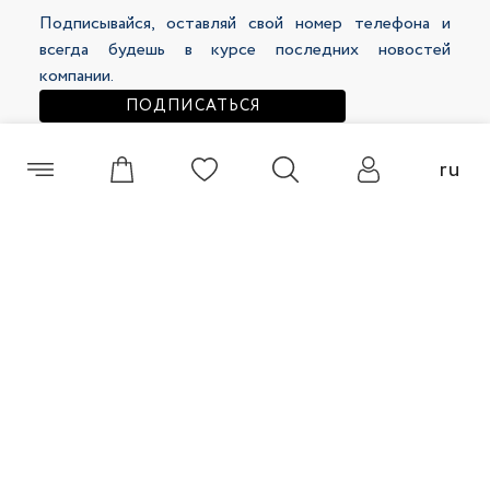
Подписывайся, оставляй свой номер телефона и
178 500 сум
238 500 сум
299 000 сум
319 000 сум
всегда будешь в курсе последних новостей
компании.
ПОДПИСАТЬСЯ
ru
+998 (55) 508 00 60
Брюки женские 48148-13
Брюки женские 48125-12
© 2026 Selfie Все права защищены