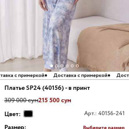
ка с примеркой
●
Доставка с примеркой
●
Доставк
Платье SP24 (40156) - в принт
309 000 сум
215 500 сум
Арт.: 40156-241
Цвет:
Размер:
Выберите размер