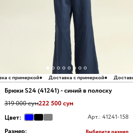
 с примеркой
●
Доставка с примеркой
●
Доставка 
Брюки S24 (41241) - синий в полоску
319 000 сум
222 500 сум
Арт.: 41241-158
Цвет:
Размер:
Выберите размер