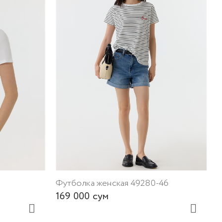
Ф
1
4
Футболка женская 49280-46
169 000 сум