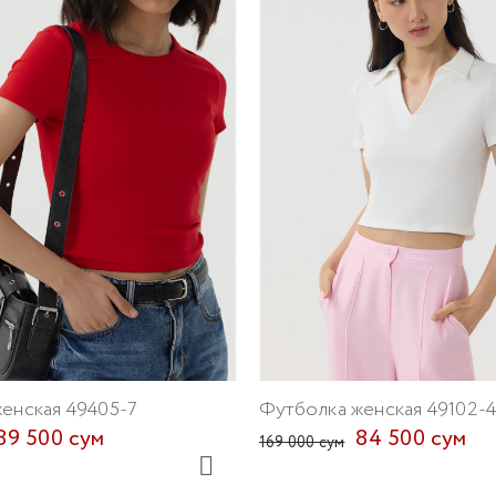
енская 49405-7
Футболка женская 49102-
89 500 сум
84 500 сум
169 000 сум