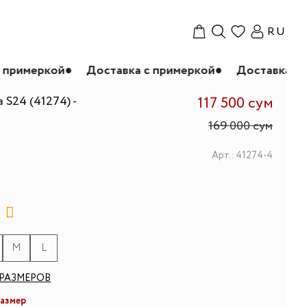
RU
Доставка с примеркой
●
Доставка с примеркой
●
 S24 (41274) -
117 500 сум
169 000 сум
Арт.: 41274-4
M
L
РАЗМЕРОВ
размер