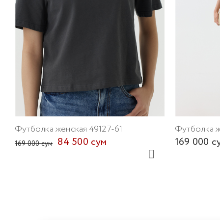
Футболка женская 49127-61
Футболка ж
84 500 сум
169 000 с
169 000 сум