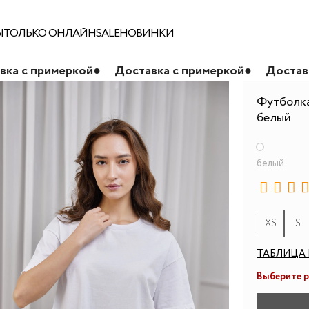
Ы
ТОЛЬКО ОНЛАЙН
SALE
НОВИНКИ
меркой
●
Доставка с примеркой
●
Доставка с прим
Футболка
белый
белый
XS
S
ТАБЛИЦА 
Выберите 