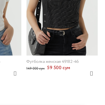
Ф
1
4
Футболка женская 49182-46
59 500 сум
149 000 сум