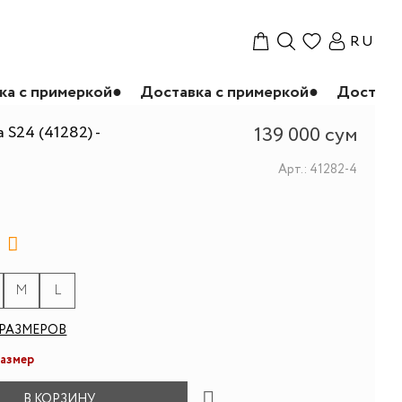
RU
еркой
●
Доставка с примеркой
●
Доставка с приме
 S24 (41282) -
139 000 сум
Арт.: 41282-4
M
L
РАЗМЕРОВ
размер
В КОРЗИНУ