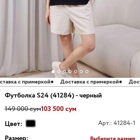
вка с примеркой
●
Доставка с примеркой
●
Доставк
Футболка S24 (41284) - черный
149 000 сум
103 500 сум
Арт.: 41284-1
Цвет:
Размер:
Выберите размер