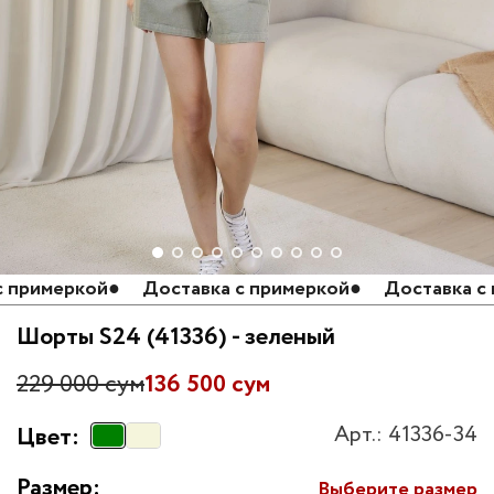
римеркой
●
Доставка с примеркой
●
Доставка с пр
Шорты S24 (41336) - зеленый
229 000 сум
136 500 сум
Арт.: 41336-34
Цвет:
Размер:
Выберите размер