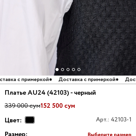
вка с примеркой
●
Доставка с примеркой
●
Доставк
Платье AU24 (42103) - черный
339 000 сум
152 500 сум
Арт.: 42103-1
Цвет:
Размер:
Выберите размер