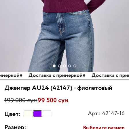
еркой
●
Доставка с примеркой
●
Доставка с приме
Джемпер AU24 (42147) - фиолетовый
199 000 сум
99 500 сум
Арт.: 42147-16
Цвет:
Размер:
Выберите размер