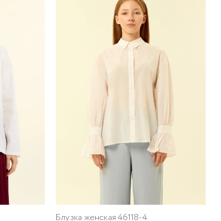
Б
2
Блузка женская 46118-4