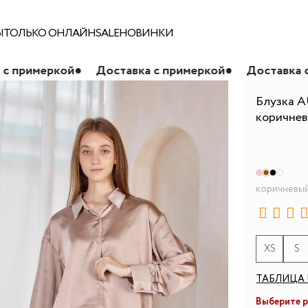
Ы
ТОЛЬКО ОНЛАЙН
SALE
НОВИНКИ
ой
●
Доставка с примеркой
●
Доставка с примерко
Блузка A
коричне
коричневы
XS
S
ТАБЛИЦА 
Выберите 