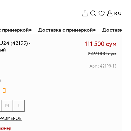
RU
й
●
Доставка с примеркой
●
Доставка с примеркой
U24 (42199) -
111 500 сум
вый
249 000 сум
Арт.: 42199-13
й
M
L
РАЗМЕРОВ
размер