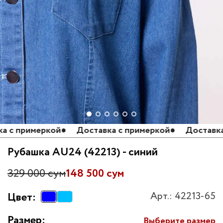
 примеркой
●
Доставка с примеркой
●
Доставка с 
Рубашка AU24 (42213) - синий
329 000 сум
148 500 сум
Арт.: 42213-65
Цвет:
Размер:
Выберите размер