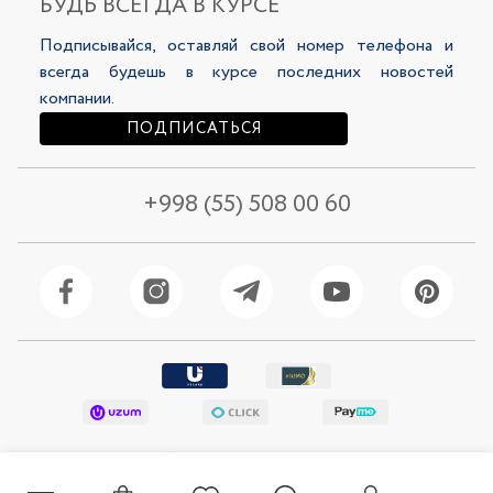
БУДЬ ВСЕГДА В КУРСЕ
LookBooks
Политика конфиденциальности
Подписывайся, оставляй свой номер телефона и
123 500 сум
103 500 сум
309 000 сум
259 000 сум
всегда будешь в курсе последних новостей
компании.
ПОДПИСАТЬСЯ
+998 (55) 508 00 60
Рубашка женская 46187-4
Рубашка женская 46136-4
© 2026 Selfie Все права защищены