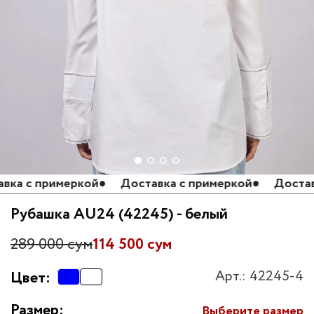
а с примеркой
●
Доставка с примеркой
●
Доставка
Рубашка AU24 (42245) - белый
289 000 сум
114 500 сум
Арт.: 42245-4
Цвет:
Размер:
Выберите размер