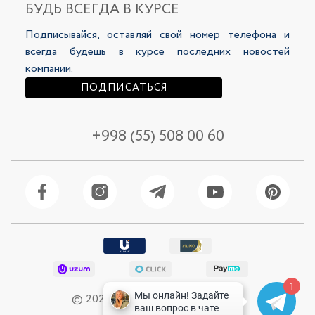
Публичная офферта
БУДЬ ВСЕГДА В КУРСЕ
LookBooks
Политика конфиденциальности
Подписывайся, оставляй свой номер телефона и
149 500 сум
206 500 сум
299 000 сум
259 000 сум
всегда будешь в курсе последних новостей
компании.
ПОДПИСАТЬСЯ
+998 (55) 508 00 60
1
Рубашка женская 46161-4
Рубашка женская 46219-4
© 2026 Selfie Все права защищены