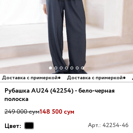
ставка с примеркой
●
Доставка с примеркой
●
Дос
Рубашка AU24 (42254) - бело-черная
полоска
249 000 сум
148 500 сум
Арт.: 42254-46
Цвет: