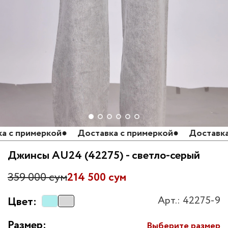
с примеркой
●
Доставка с примеркой
●
Доставка с 
Джинсы AU24 (42275) - светло-серый
359 000 сум
214 500 сум
Арт.: 42275-9
Цвет:
Размер:
Выберите размер