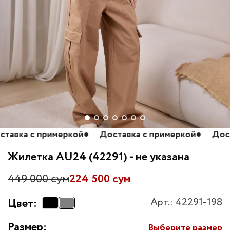
вка с примеркой
●
Доставка с примеркой
●
Достав
Жилетка AU24 (42291) - не указана
449 000 сум
224 500 сум
Арт.: 42291-198
Цвет:
Размер:
Выберите размер