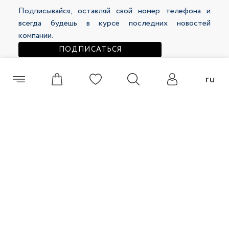
Подписывайся, оставляй свой номер телефона и
318 500 сум
236 500 сум
399 000 сум
339 000 сум
всегда будешь в курсе последних новостей
компании.
ПОДПИСАТЬСЯ
ru
+998 (55) 508 00 60
Джинсы женские 46195-1
Джинсы женские 46269-10
© 2026 Selfie Все права защищены