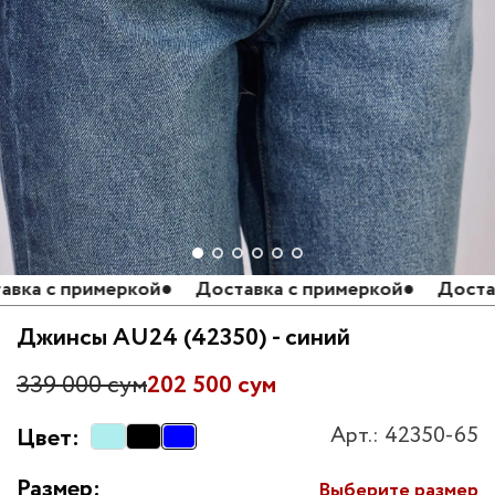
а с примеркой
●
Доставка с примеркой
●
Доставка
Джинсы AU24 (42350) - синий
339 000 сум
202 500 сум
Арт.: 42350-65
Цвет:
Размер:
Выберите размер