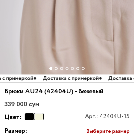
 примеркой
●
Доставка с примеркой
●
Доставка с п
Брюки AU24 (42404U) - бежевый
339 000 сум
Арт.: 42404U-15
Цвет:
Размер:
Выберите размер