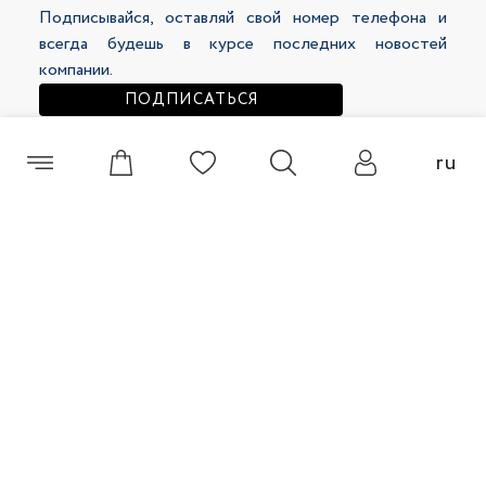
Подписывайся, оставляй свой номер телефона и
208 500 сум
139 500 сум
299 000 сум
279 000 сум
всегда будешь в курсе последних новостей
компании.
ПОДПИСАТЬСЯ
ru
+998 (55) 508 00 60
Брюки женские 46159-1
Брюки женские 46200-65
© 2026 Selfie Все права защищены