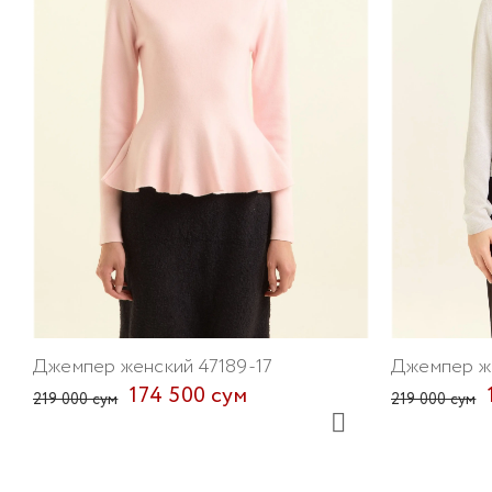
Джемпер женский 47189-17
Джемпер же
174 500 сум
219 000 сум
219 000 сум