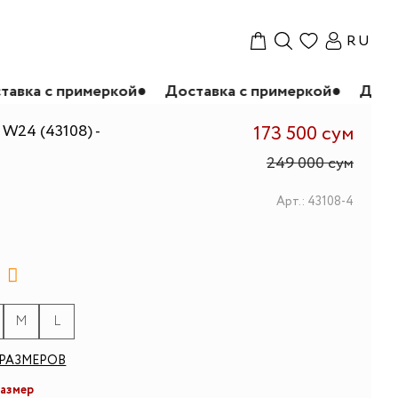
RU
имеркой
●
Доставка с примеркой
●
Доставка с при
W24 (43108) -
173 500 сум
249 000 сум
Арт.: 43108-4
M
L
РАЗМЕРОВ
размер