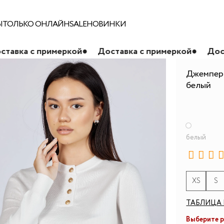
Ы
ТОЛЬКО ОНЛАЙН
SALE
НОВИНКИ
римеркой
●
Доставка с примеркой
●
Доставка с пр
Джемпер 
белый
белый
XS
S
ТАБЛИЦА 
Выберите 