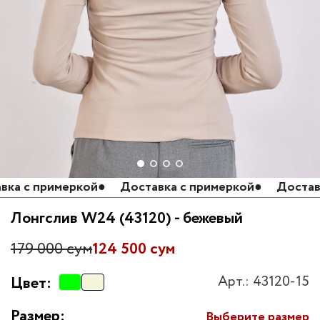
 с примеркой
●
Доставка с примеркой
●
Доставка 
Лонгслив W24 (43120) - бежевый
179 000 сум
124 500 сум
Арт.: 43120-15
Цвет:
Размер:
Выберите размер