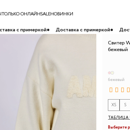
Ы
ТОЛЬКО ОНЛАЙН
SALE
НОВИНКИ
имеркой
●
Доставка с примеркой
●
Доставка с при
Свитер W
бежевый
бежевый
XS
S
ТАБЛИЦА 
Выберите 