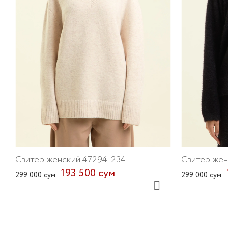
Свитер женский 47294-234
Свитер жен
193 500 сум
299 000 сум
299 000 сум