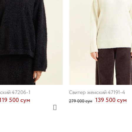
ский 47206-1
Свитер женский 47191-4
119 500 сум
139 500 сум
279 000 сум