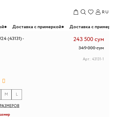
RU
авка с примеркой
●
Доставка с примеркой
●
Доста
4 (43131) -
243 500 сум
349 000 сум
Арт.: 43131-1
M
L
РАЗМЕРОВ
размер