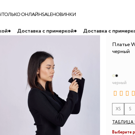
Ы
ТОЛЬКО ОНЛАЙН
SALE
НОВИНКИ
тавка с примеркой
●
Доставка с примеркой
●
Дост
Платье W2
черный
черный
XS
S
ТАБЛИЦА 
Выберите 