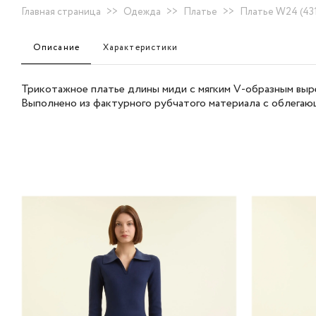
Главная страница
>>
Одежда
>>
Платье
>>
Платье W24 (431
Описание
Характеристики
Трикотажное платье длины миди с мягким V-образным выр
Выполнено из фактурного рубчатого материала с облегающ