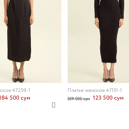
ское 47259-1
Платье женское 47151-1
184 500 сум
123 500 сум
309 000 сум