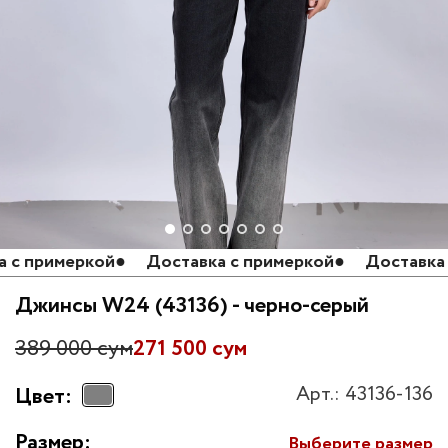
 примеркой
●
Доставка с примеркой
●
Доставка с 
Джинсы W24 (43136) - черно-серый
389 000 сум
271 500 сум
Арт.: 43136-136
Цвет:
Размер:
Выберите размер