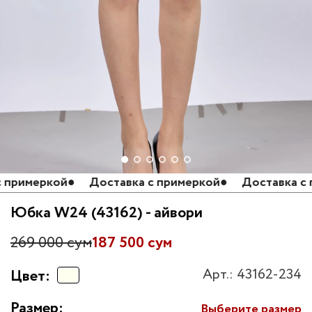
римеркой
●
Доставка с примеркой
●
Доставка с пр
Юбка W24 (43162) - айвори
269 000 сум
187 500 сум
Арт.: 43162-234
Цвет:
Размер:
Выберите размер