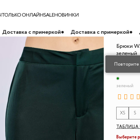
Ы
ТОЛЬКО ОНЛАЙН
SALE
НОВИНКИ
примеркой
●
Доставка с примеркой
●
Доставка с п
Брюки W2
зеленый
зеленый
XS
S
ТАБЛИЦА 
Выберите 