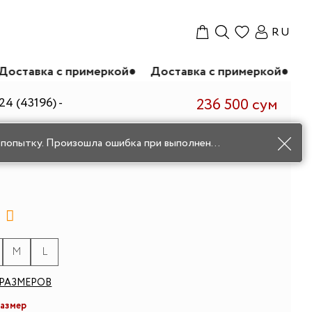
RU
римеркой
●
Доставка с примеркой
●
Доставка с пр
4 (43196) -
236 500 сум
339 000 сум
Повторите попытку. Произошла ошибка при выполнении запроса
Арт.: 43196-34
M
L
РАЗМЕРОВ
размер