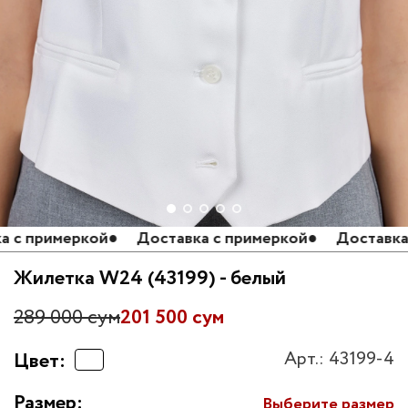
 примеркой
●
Доставка с примеркой
●
Доставка с 
Жилетка W24 (43199) - белый
289 000 сум
201 500 сум
Арт.: 43199-4
Цвет:
Размер:
Выберите размер