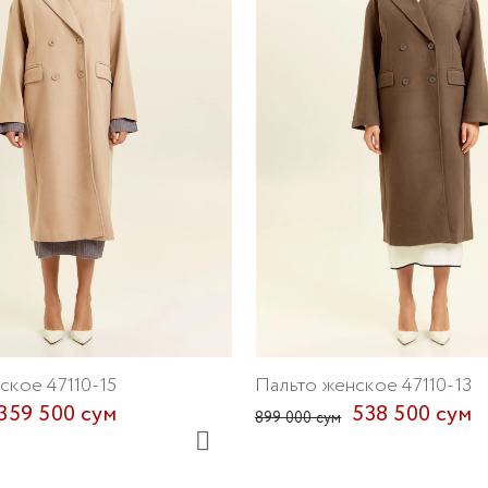
ское 47110-15
Пальто женское 47110-13
359 500 сум
538 500 сум
899 000 сум