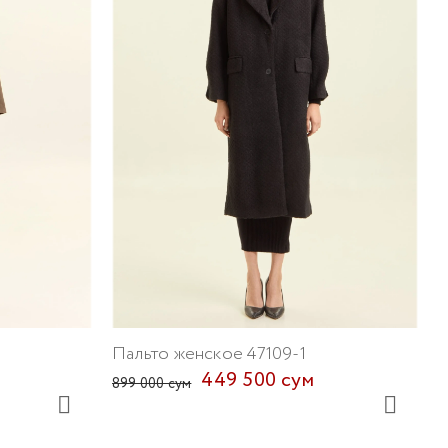
П
8
Пальто женское 47109-1
449 500 сум
899 000 сум