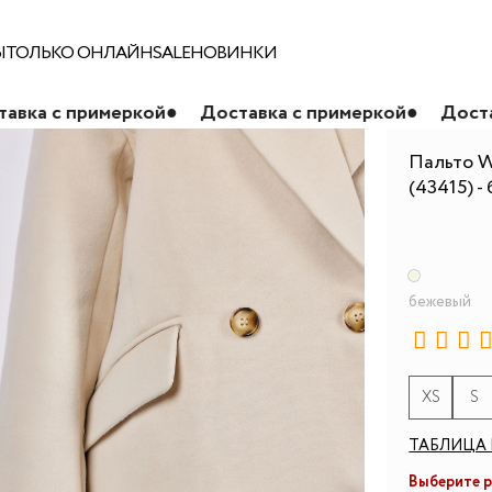
Ы
ТОЛЬКО ОНЛАЙН
SALE
НОВИНКИ
меркой
●
Доставка с примеркой
●
Доставка с прим
Пальто W
(43415) -
бежевый
XS
S
ТАБЛИЦА 
Выберите 