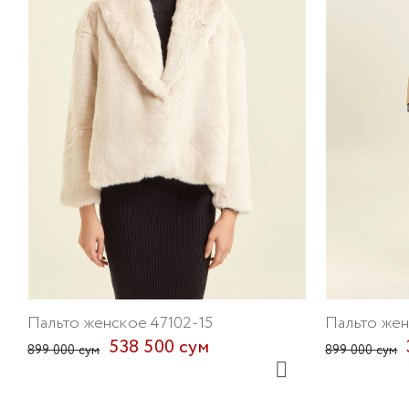
Пальто женское 47102-15
Пальто жен
538 500 сум
899 000 сум
899 000 сум