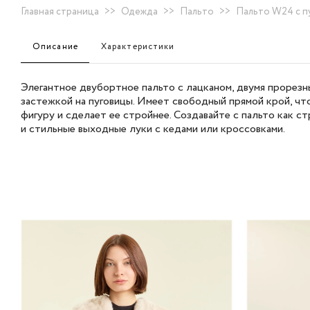
Главная страница
>>
Одежда
>>
Пальто
>>
Пальто W24 с пу
Описание
Характеристики
Элегантное двубортное пальто с лацканом, двумя прорезн
застежкой на пуговицы. Имеет свободный прямой крой, ч
фигуру и сделает ее стройнее. Создавайте с пальто как с
и стильные выходные луки с кедами или кроссовками.