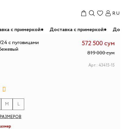
RU
еркой
●
Доставка с примеркой
●
Доставка с приме
24 с пуговицами
572 500 сум
 бежевый
819 000 сум
Арт.: 43415-15
M
L
РАЗМЕРОВ
размер