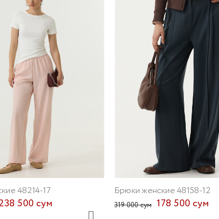
кие 48214-17
Брюки женские 48158-12
238 500 сум
178 500 сум
319 000 сум