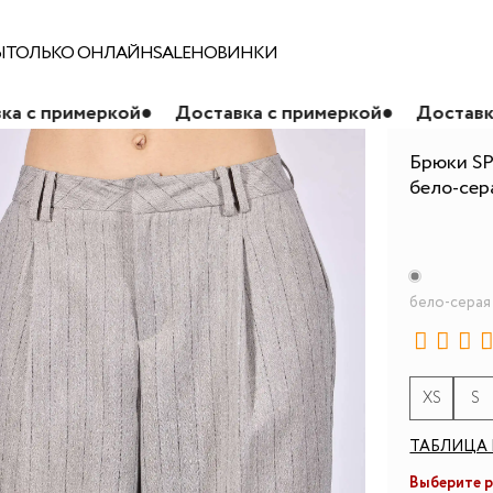
Ы
ТОЛЬКО ОНЛАЙН
SALE
НОВИНКИ
ой
●
Доставка с примеркой
●
Доставка с примерко
Брюки SP
бело-сер
бело-серая
XS
S
ТАБЛИЦА 
Выберите 