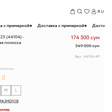
RU
й
●
Доставка с примеркой
●
Доставка с примеркой
25 (44104) -
174 500 сум
ая полоска
349 000 сум
Арт.: 44104-49
 полоска
M
L
РАЗМЕРОВ
размер