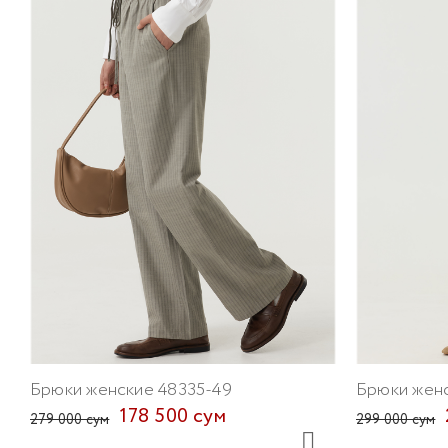
Брюки женские 48335-49
Брюки женс
178 500 сум
279 000 сум
299 000 сум