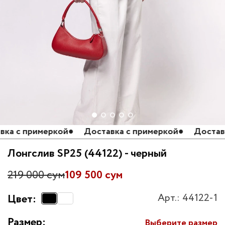
 с примеркой
●
Доставка с примеркой
●
Доставка 
Лонгслив SP25 (44122) - черный
219 000 сум
109 500 сум
Арт.: 44122-1
Цвет:
Размер:
Выберите размер