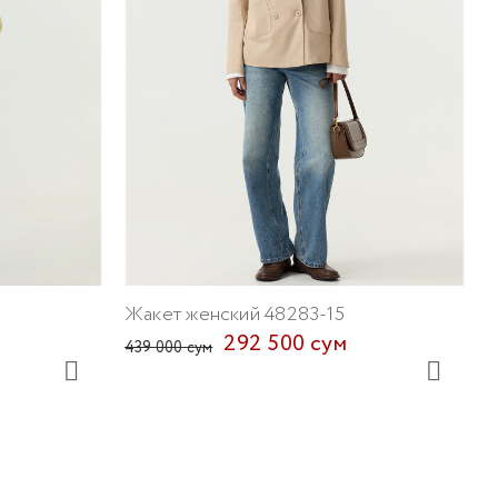
Ж
5
Жакет женский 48283-15
292 500 сум
439 000 сум