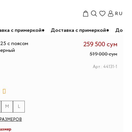
RU
еркой
●
Доставка с примеркой
●
Доставка с приме
25 с поясом
259 500 сум
 черный
519 000 сум
Арт.: 44131-1
M
L
РАЗМЕРОВ
размер