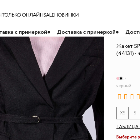
Ы
ТОЛЬКО ОНЛАЙН
SALE
НОВИНКИ
меркой
●
Доставка с примеркой
●
Доставка с прим
Жакет SP
(44131) -
черный
XS
S
ТАБЛИЦА 
Выберите 