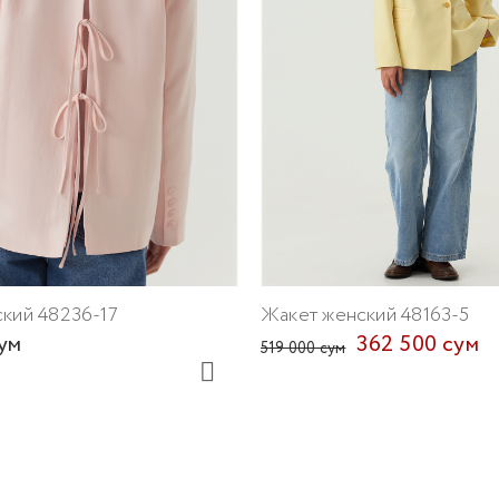
кий 48236-17
Жакет женский 48163-5
ум
362 500 сум
519 000 сум