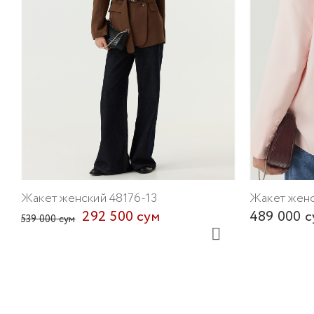
Жакет женский 48176-13
Жакет женс
292 500 сум
489 000 с
539 000 сум