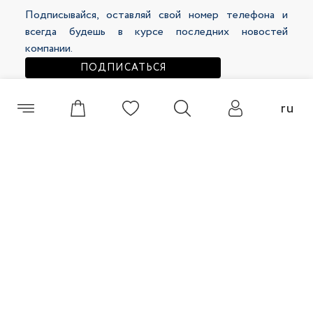
Подписывайся, оставляй свой номер телефона и
107 500 сум
171 500 сум
249 000 сум
309 000 сум
всегда будешь в курсе последних новостей
компании.
ПОДПИСАТЬСЯ
ru
+998 (55) 508 00 60
Кардиган женский 48123-15
Кардиган женский 48200-4
© 2026 Selfie Все права защищены