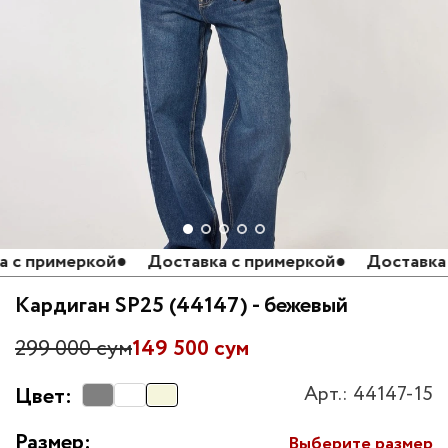
с примеркой
●
Доставка с примеркой
●
Доставка с 
Кардиган SP25 (44147) - бежевый
299 000 сум
149 500 сум
Арт.: 44147-15
Цвет:
Размер:
Выберите размер