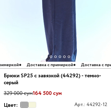
меркой
●
Доставка с примеркой
●
Доставка с прим
Брюки SP25 с завязкой (44292) - темно-
серый
329 000 сум
164 500 сум
Арт.: 44292-12
Цвет: