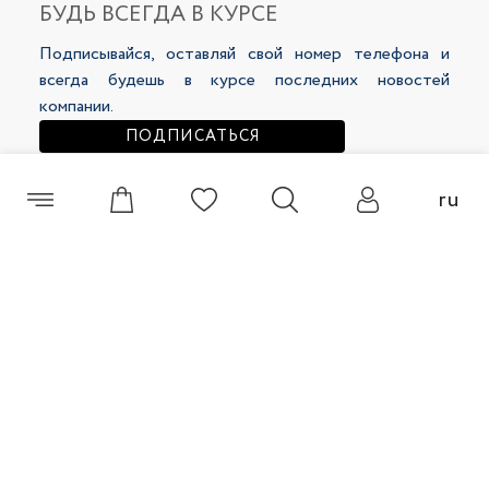
Публичная офферта
БУДЬ ВСЕГДА В КУРСЕ
LookBooks
Политика конфиденциальности
Подписывайся, оставляй свой номер телефона и
125 500 сум
178 500 сум
279 000 сум
279 000 сум
всегда будешь в курсе последних новостей
компании.
ПОДПИСАТЬСЯ
ru
+998 (55) 508 00 60
Брюки женские 48111-12
Брюки женские 48148-13
© 2026 Selfie Все права защищены