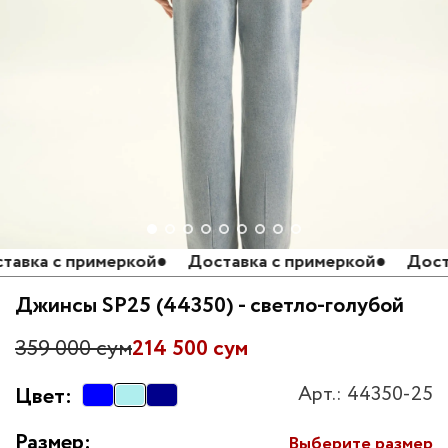
вка с примеркой
●
Доставка с примеркой
●
Достав
Джинсы SP25 (44350) - светло-голубой
359 000 сум
214 500 сум
Арт.: 44350-25
Цвет:
Размер:
Выберите размер