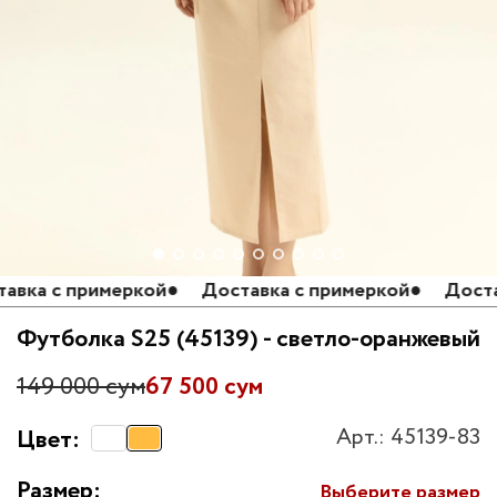
ка с примеркой
●
Доставка с примеркой
●
Доставка
Футболка S25 (45139) - светло-оранжевый
149 000 сум
67 500 сум
Арт.: 45139-83
Цвет:
Размер:
Выберите размер