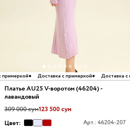
примеркой
●
Доставка с примеркой
●
Доставка с п
Платье AU25 V-воротом (46204) -
лавандовый
309 000 сум
123 500 сум
Арт.: 46204-207
Цвет: